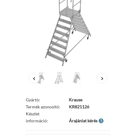
Gyártó:
Krause
Termék azonosító:
KR821126
Készlet
információ:
Árajánlat kérés