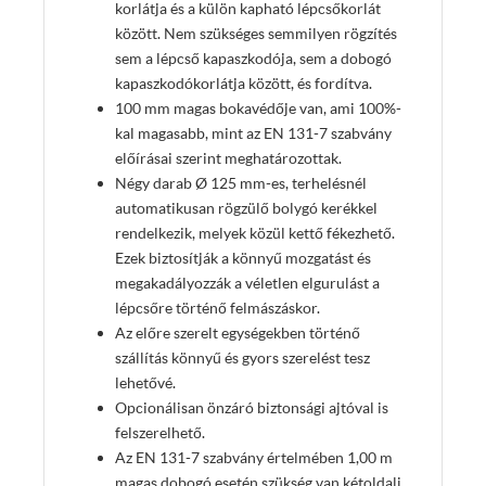
korlátja és a külön kapható lépcsőkorlát
között. Nem szükséges semmilyen rögzítés
sem a lépcső kapaszkodója, sem a dobogó
kapaszkodókorlátja között, és fordítva.
100 mm magas bokavédője van, ami 100%-
kal magasabb, mint az EN 131-7 szabvány
előírásai szerint meghatározottak.
Négy darab Ø 125 mm-es, terhelésnél
automatikusan rögzülő bolygó kerékkel
rendelkezik, melyek közül kettő fékezhető.
Ezek biztosítják a könnyű mozgatást és
megakadályozzák a véletlen elgurulást a
lépcsőre történő felmászáskor.
Az előre szerelt egységekben történő
szállítás könnyű és gyors szerelést tesz
lehetővé.
Opcionálisan önzáró biztonsági ajtóval is
felszerelhető
.
Az EN 131-7 szabvány értelmében 1,00 m
magas dobogó esetén szükség van kétoldali