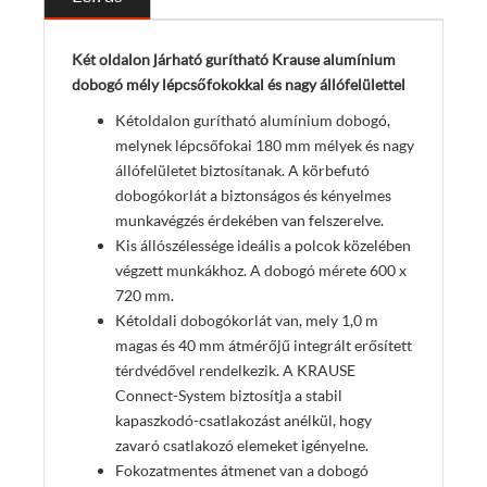
Két oldalon járható gurítható Krause alumínium
dobogó mély lépcsőfokokkal és nagy állófelülettel
Kétoldalon gurítható alumínium dobogó,
melynek lépcsőfokai 180 mm mélyek és nagy
állófelületet biztosítanak. A körbefutó
dobogókorlát a biztonságos és kényelmes
munkavégzés érdekében van felszerelve.
Kis állószélessége ideális a polcok közelében
végzett munkákhoz. A dobogó mérete 600 x
720 mm.
Kétoldali dobogókorlát van, mely 1,0 m
magas és 40 mm átmérőjű integrált erősített
térdvédővel rendelkezik. A KRAUSE
Connect-System biztosítja a stabil
kapaszkodó-csatlakozást anélkül, hogy
zavaró csatlakozó elemeket igényelne.
Fokozatmentes átmenet van a dobogó