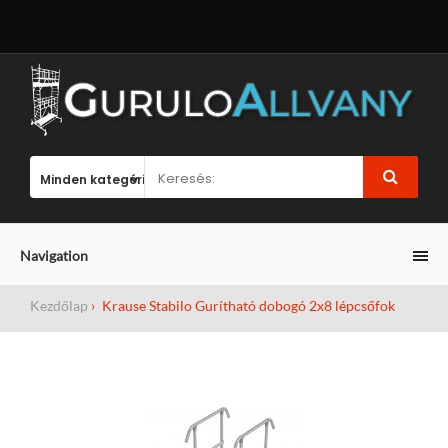
Navigation
Kezdőlap
Krause Stabilo Gurítható dobogó 2x8 lépcsőfok