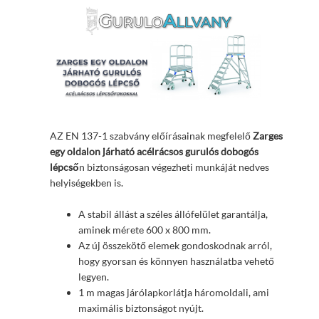
AZ EN 137-1 szabvány előírásainak megfelelő
Zarges
egy oldalon járható acélrácsos gurulós dobogós
lépcső
n biztonságosan végezheti munkáját nedves
helyiségekben is.
A stabil állást a széles állófelület garantálja,
aminek mérete 600 x 800 mm.
Az új összekötő elemek gondoskodnak arról,
hogy gyorsan és könnyen használatba vehető
legyen.
1 m magas járólapkorlátja háromoldali, ami
maximális biztonságot nyújt.