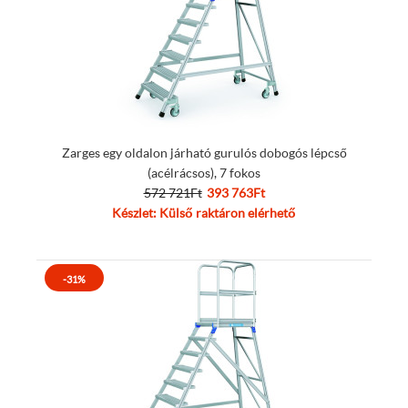
Zarges egy oldalon járható gurulós dobogós lépcső
(acélrácsos), 7 fokos
572 721Ft
393 763Ft
Készlet: Külső raktáron elérhető
-31%