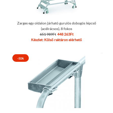
Zarges egy oldalon járható gurulós dobogós lépcső
(acélrácsos), 8 fokos
651 989Ft
448 263Ft
Készlet: Külső raktáron elérhető
-31%