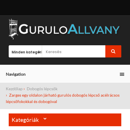
Navigation
Kezdőlap
Dobogós lépcsők
Zarges egy oldalon járható gurulós dobogós lépcső acélrácsos
lépcsőfokokkal és dobogóval
Kategóriák