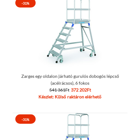
-31%
Zarges egy oldalon járható gurulós dobogós lépcső
(acélrácsos), 6 fokos
541 361Ft
372 202Ft
Készlet: Külső raktáron elérhető
-31%