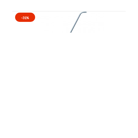
-31%
Zarges Kétoldali kapaszkodó 7-8 fokos gurulós
dobogóhoz
35 636Ft
24 501Ft
Készlet: Külső raktáron elérhető