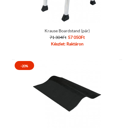
Krause Boardstand (pár)
71 304Ft
57 050Ft
Készlet: Raktáron
-20%