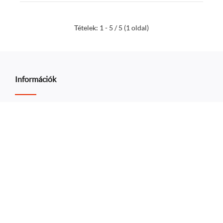
Tételek: 1 - 5 / 5 (1 oldal)
Információk
Rólunk
Szállítási információk
Adatvédelmi nyilatkozat
Általános szerződési feltételek
Ügyfélszolgálat