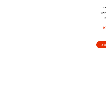
Kra
sor
mu
K
-25
Kra
soro