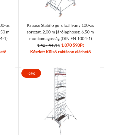
100-as
Krause Stabilo gurulóállvány 100-as
5,50 m
sorozat, 2,00 m járólaphossz, 6,50 m
4-1)
munkamagasság (DIN EN 1004-1)
1 427 449Ft
1 070 590Ft
hető
Készlet: Külső raktáron elérhető
-25%