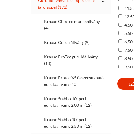
Gurulóállványok szimpla széles
járólappal (192)
11,50
12,50
Krause ClimTec munkaállvány
4,50 
(4)
5,50 
6,50 
Krause Corda állvány (9)
7,50 
Krause ProTec gurulóállvány
8,50 
(10)
9,50 
Krause Protec XS összecsukható
gurulóállvány (10)
SZŰ
Krause Stabilo 10 ipari
gurulóállvány, 2,00 m (12)
Krause Stabilo 10 ipari
gurulóállvány, 2,50 m (12)