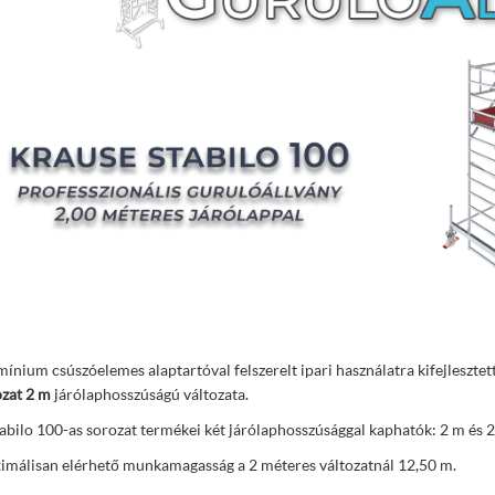
ínium csúszóelemes alaptartóval felszerelt ipari használatra kifejleszte
ozat 2 m
járólaphosszúságú változata.
abilo 100-as sorozat termékei két járólaphosszúsággal kaphatók: 2 m és 2
imálisan elérhető munkamagasság a 2 méteres változatnál 12,50 m.