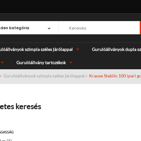
lóállványok szimpla széles járólappal
Gurulóállványok dupla sz
Gurulóállvány tartozékok
Gurulóállványok szimpla széles járólappal
Krause Stabilo 100 ipari g
etes keresés
GASSÁG
 m (1)