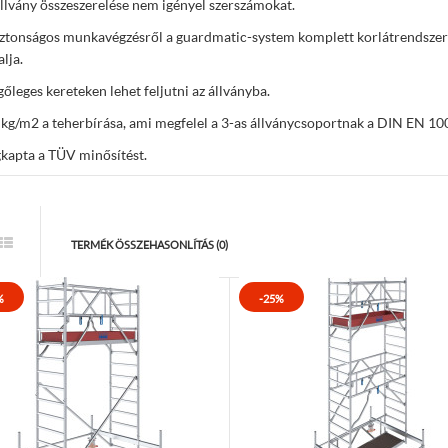
llvány összeszerelése nem igényel szerszámokat.
ztonságos munkavégzésről a guardmatic-system komplett korlátrendszer 
alja.
őleges kereteken lehet feljutni az állványba.
kg/m2 a teherbírása, ami megfelel a 3-as állványcsoportnak a DIN EN 10
kapta a TÜV minősítést.
TERMÉK ÖSSZEHASONLÍTÁS (0)
%
-25%