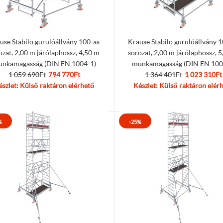
use Stabilo gurulóállvány 100-as
Krause Stabilo gurulóállvány 
ozat, 2,00 m járólaphossz, 4,50 m
sorozat, 2,00 m járólaphossz, 
nkamagasság (DIN EN 1004-1)
munkamagasság (DIN EN 100
1 059 690Ft
794 770Ft
1 364 401Ft
1 023 310Ft
észlet: Külső raktáron elérhető
Készlet: Külső raktáron elér
%
-25%