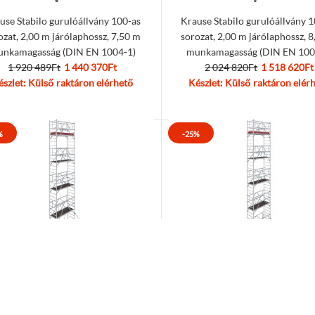
use Stabilo gurulóállvány 100-as
Krause Stabilo gurulóállvány 
ozat, 2,00 m járólaphossz, 7,50 m
sorozat, 2,00 m járólaphossz, 
nkamagasság (DIN EN 1004-1)
munkamagasság (DIN EN 100
1 920 489Ft
1 440 370Ft
2 024 820Ft
1 518 620Ft
észlet: Külső raktáron elérhető
Készlet: Külső raktáron elér
%
-25%
use Stabilo gurulóállvány 100-as
Krause Stabilo gurulóállvány 
zat, 2,00 m járólaphossz, 10,50 m
sorozat, 2,00 m járólaphossz, 1