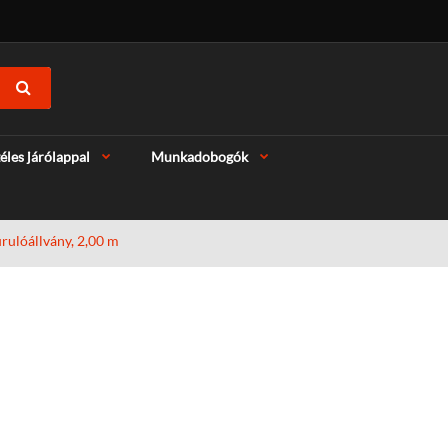
éles járólappal
Munkadobogók
urulóállvány, 2,00 m