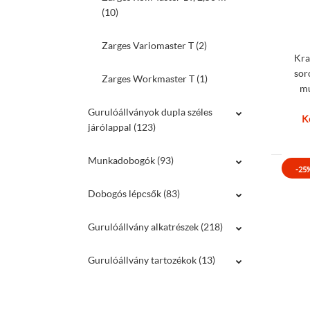
(10)
Zarges Variomaster T (2)
Kra
sor
Zarges Workmaster T (1)
mu
Gurulóállványok dupla széles
K
járólappal (123)
Munkadobogók (93)
-25
Dobogós lépcsők (83)
Gurulóállvány alkatrészek (218)
Gurulóállvány tartozékok (13)