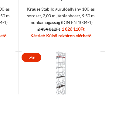
100-as
Krause Stabilo gurulóállvány 100-as
8,50 m
sorozat, 2,00 m járólaphossz, 9,50 m
4-1)
munkamagasság (DIN EN 1004-1)
2 434 812Ft
1 826 110Ft
hető
Készlet: Külső raktáron elérhető
-25%
100-as
Krause Stabilo gurulóállvány 100-as
1,50 m
sorozat, 2,00 m járólaphossz, 12,50 m