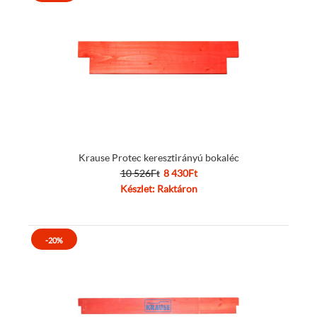
Krause Protec keresztirányú bokaléc
10 526Ft
8 430Ft
Készlet: Raktáron
-20%