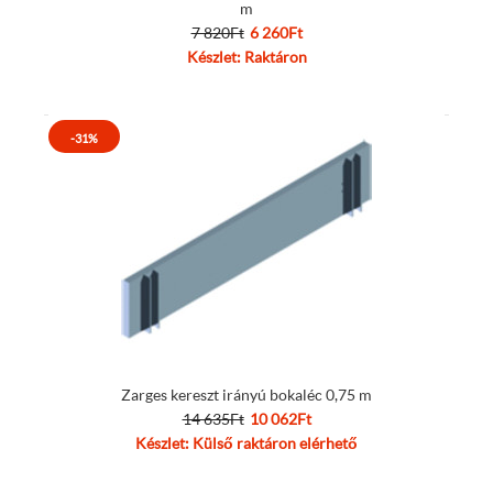
m
7 820Ft
6 260Ft
Készlet: Raktáron
-31%
Zarges kereszt irányú bokaléc 0,75 m
14 635Ft
10 062Ft
Készlet: Külső raktáron elérhető