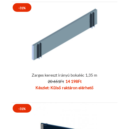
-31%
Zarges kereszt irányú bokaléc 1,35 m
20 651Ft
14 198Ft
Készlet: Külső raktáron elérhető
-31%