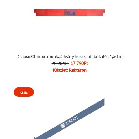
Krause Climtec munkaállvány hosszanti bokaléc 1,50 m
22 234Ft
17 790Ft
Készlet: Raktáron
-31%