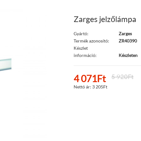
Zarges jelzőlámpa
Gyártó:
Zarges
Termék azonosító:
ZR40390
Készlet
információ:
Készleten
4 071Ft
5 920Ft
Nettó ár:
3 205Ft