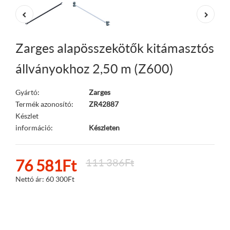
Zarges alapösszekötők kitámasztós
állványokhoz 2,50 m (Z600)
Gyártó:
Zarges
Termék azonosító:
ZR42887
Készlet
információ:
Készleten
76 581Ft
111 386Ft
Nettó ár:
60 300Ft